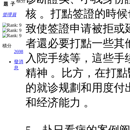
積分
題
子
核 。打點签證的時
管理員
致使签證申请被拒或
者還必要打點一些其
積分
2698
入院手续等，這些手
發消
息
精神 。比方，在打
的就诊规劃和用度付
和经济能力 。
5、赴日看病的案例