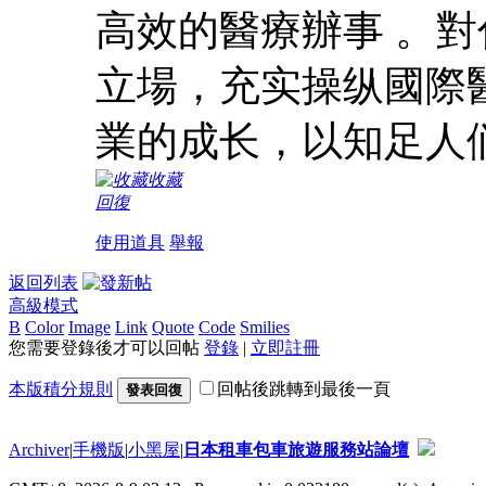
高效的醫療辦事 。
立場，充实操纵國際
業的成长，以知足人
收藏
回復
使用道具
舉報
返回列表
高級模式
B
Color
Image
Link
Quote
Code
Smilies
您需要登錄後才可以回帖
登錄
|
立即註冊
本版積分規則
回帖後跳轉到最後一頁
發表回復
Archiver
|
手機版
|
小黑屋
|
日本租車包車旅遊服務站論壇