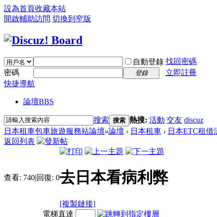
設為首頁
收藏本站
開啟輔助訪問
切換到窄版
找回密碼
自動登錄
密碼
立即註冊
登錄
快捷導航
論壇
BBS
搜索
熱搜:
活動
交友
discuz
搜索
日本租車包車旅遊服務站論壇
»
論壇
›
日本租車
›
日本ETC租借
返回列表
去日本看病利弊
查看:
740
|
回復:
0
[複製鏈接]
電梯直達