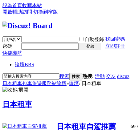
設為首頁
收藏本站
開啟輔助訪問
切換到窄版
找回密碼
自動登錄
密碼
立即註冊
登錄
快捷導航
論壇
BBS
搜索
熱搜:
活動
交友
discuz
搜索
日本租車包車旅遊服務站論壇
»
論壇
›
日本租車
日本租車
日本租車自駕推薦
69
/