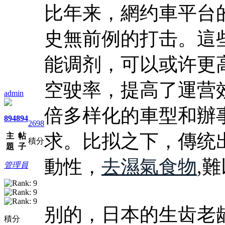
比年来，網约車平台
史無前例的打击。這
能调剂，可以或许更
空驶率，提高了運营
admin
倍多样化的車型和辦
894
894
2698
求。比拟之下，傳统
主
帖
積分
題
子
動性，
去濕氣食物
,
管理員
别的，日本的生齿老
積分