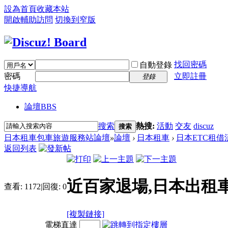
設為首頁
收藏本站
開啟輔助訪問
切換到窄版
找回密碼
自動登錄
密碼
立即註冊
登錄
快捷導航
論壇
BBS
搜索
熱搜:
活動
交友
discuz
搜索
日本租車包車旅遊服務站論壇
»
論壇
›
日本租車
›
日本ETC租借
返回列表
近百家退場,日本出租
查看:
1172
|
回復:
0
[複製鏈接]
電梯直達