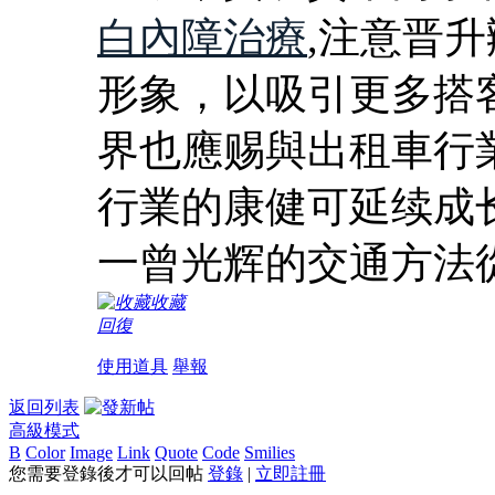
白內障治療
,注意晋
形象，以吸引更多搭
界也應赐與出租車行
行業的康健可延续成
一曾光辉的交通方法
收藏
回復
使用道具
舉報
返回列表
高級模式
B
Color
Image
Link
Quote
Code
Smilies
您需要登錄後才可以回帖
登錄
|
立即註冊