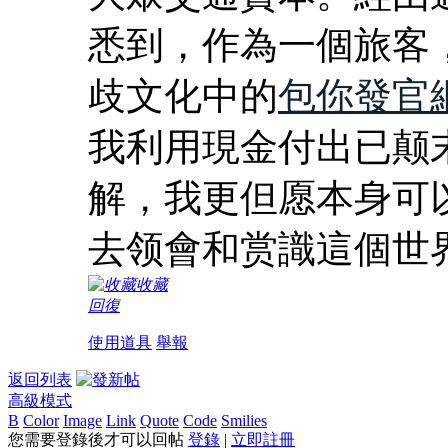
悉到，作為一個旅客
歧文化中的
包你發官
我利用現金付出已颠
解，我更但愿本身可
去领會和赏識這個世
收藏
回復
使用道具
舉報
返回列表
高級模式
B
Color
Image
Link
Quote
Code
Smilies
您需要登錄後才可以回帖
登錄
|
立即註冊