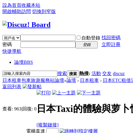
設為首頁
收藏本站
開啟輔助訪問
切換到窄版
找回密碼
自動登錄
密碼
立即註冊
登錄
快捷導航
論壇
BBS
搜索
熱搜:
活動
交友
discuz
搜索
日本租車包車旅遊服務站論壇
»
論壇
›
日本租車
›
日本ETC租借
返回列表
日本Taxi的體驗與萝
查看:
963
|
回復:
0
[複製鏈接]
電梯直達