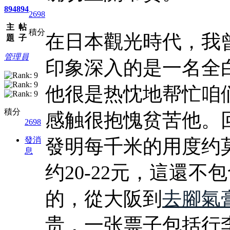
894
894
2698
主
帖
積分
在日本觀光時代，我
題
子
管理員
印象深入的是一名全
他很是热忱地帮忙咱
積分
感触很抱愧贫苦他。回
2698
發消
發明每千米的用度约莫在
息
约20-22元，這還
的，從大阪到
去腳氣
贵，一张票子包括行李