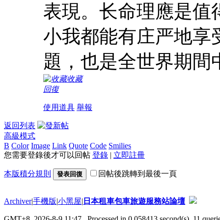
表現。长命理應是值
小我都能有庄严地享
題，也是全世界期間
收藏
回復
使用道具
舉報
返回列表
高級模式
B
Color
Image
Link
Quote
Code
Smilies
您需要登錄後才可以回帖
登錄
|
立即註冊
本版積分規則
回帖後跳轉到最後一頁
發表回復
Archiver
|
手機版
|
小黑屋
|
日本租車包車旅遊服務站論壇
GMT+8, 2026-8-9 11:47
, Processed in 0.058413 second(s), 11 querie