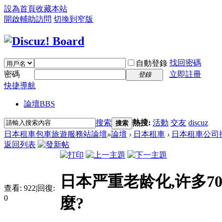
設為首頁
收藏本站
開啟輔助訪問
切換到窄版
找回密碼
自動登錄
密碼
立即註冊
登錄
快捷導航
論壇
BBS
搜索
熱搜:
活動
交友
discuz
搜索
日本租車包車旅遊服務站論壇
»
論壇
›
日本租車
›
日本租車公司
返回列表
日本严重老龄化,许多7
查看:
922
|
回復:
0
麼?