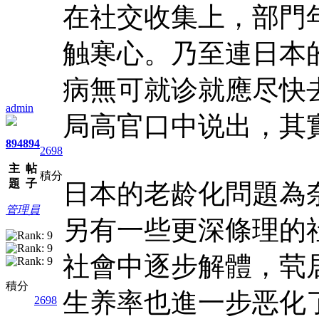
在社交收集上，部門
触寒心。乃至連日本
病無可就诊就應尽快
admin
局高官口中说出，其
894
894
2698
主
帖
積分
題
子
日本的老龄化問題為
管理員
另有一些更深條理的
社會中逐步解體，茕
積分
生养率也進一步恶化
2698