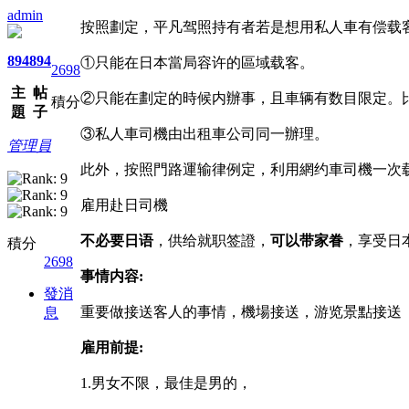
admin
按照劃定，平凡驾照持有者若是想用私人車有偿载
894
894
①只能在日本當局容许的區域载客。
2698
主
帖
②只能在劃定的時候内辦事，且車辆有数目限定。比方
積分
題
子
③私人車司機由出租車公司同一辦理。
管理員
此外，按照門路運输律例定，利用網约車司機一次
雇用赴日司機
不必要日语
，供给就职签證，
可以带家眷
，享受日
積分
2698
事情内容:
發消
重要做接送客人的事情，機場接送，游览景點接送
息
雇用前提:
1.男女不限，最佳是男的，