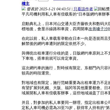
樓主
發表於 2025-1-21 04:43:51
|
只看該作者
平凡司機利用私人車有偿载客的“日本版網约車辦事
启動典礼上，日本河山交通大臣齐藤铁夫和数码大
標地後，會显示線路和車資，四周開車
改善嗓子沙
在此以前，私人車载客举動在日本一向是违規而且
解禁後的網约車遭到的限定依然不少。
與傳统出租車運行分歧的是，日版網约車原则上不支
下車地，搭車前就可以肯定車資。
這次網约車的施行，對時候有限定。东都門内只容许
较高的時段運营。
對地域也有限定，施行范畴重要為出租車運力不足
有望扩展到札幌、大阪、福冈等其他重要都會。日
域展開私人車有偿载客辦事，這些地域涵盖了日本
并且，對参加的私人車要同一辦理。指定出租車公
定私人車司機必需為20至70岁，获得常人持有的“