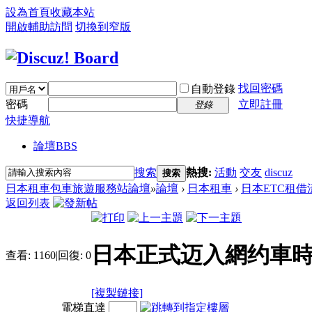
設為首頁
收藏本站
開啟輔助訪問
切換到窄版
找回密碼
自動登錄
密碼
立即註冊
登錄
快捷導航
論壇
BBS
搜索
熱搜:
活動
交友
discuz
搜索
日本租車包車旅遊服務站論壇
»
論壇
›
日本租車
›
日本ETC租借
返回列表
日本正式迈入網约車時
查看:
1160
|
回復:
0
[複製鏈接]
電梯直達