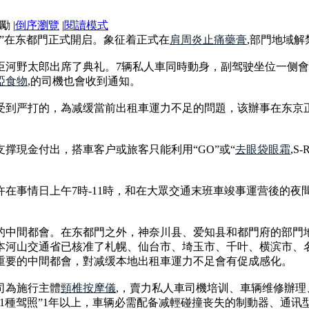
|
倒序瀏覽
|
閱讀模式
”在东都門正式開启。象征着正式在
肩周炎止痛藥膏
,部門地域
臣河野太郎出席了典礼。7辆私人車同時動身，副驾驶坐位一侧會
啞食物
,的司機也會收到通知。
受到严打的，為减缓當前出租車運力不足的問題，该辦事在东京
撑現金付出，搭車客户或旅客只能利用“GO”或“
去眼袋眼霜
,S
在事情日上午7時-11時，和在大眾交通末班車竣事運营後的夜間
的中間都會。在东都門之外，神奈川县、爱知县和都門府的部門
本河山交通省已核准了札幌、仙台市、埼玉市、千叶、横滨市、名
重要的中間都會，對减缓本地出租車運力不足會有促成感化。
司為施行主體
頸椎按摩儀
,，賣力私人車司機培训、車辆维修辦
第1種驾照”1年以上，車辆必需配备减輕碰撞丧失的制動器、通