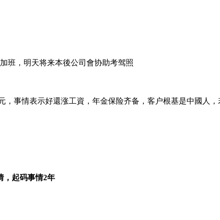
上算加班，明天将来本後公司會协助考驾照
万日元，事情表示好還涨工資，年金保险齐备，客户根基是中國人，
情，起码事情2年