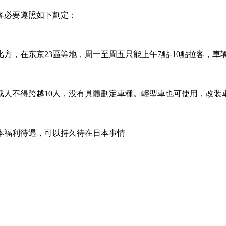
客必要遵照如下劃定：
，在东京23區等地，周一至周五只能上午7點-10點拉客，車辆
载人不得跨越10人，没有具體劃定車種。輕型車也可使用，改装
本福利待遇，可以持久待在日本事情