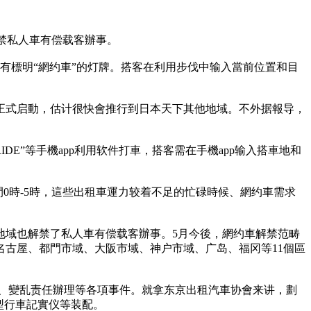
解禁私人車有偿载客辦事。
有標明“網约車”的灯牌。搭客在利用步伐中输入當前位置和目
正式启動，估计很快會推行到日本天下其他地域。不外据報导，
-RIDE”等手機app利用软件打車，搭客需在手機app输入搭車地和
0時-5時，這些出租車運力较着不足的忙碌時候、網约車需求
地域也解禁了私人車有偿载客辦事。5月今後，網约車解禁范畴
古屋、都門市域、大阪市域、神户市域、广岛、福冈等11個區
理、變乱责任辦理等各項事件。就拿东京出租汽車协會来讲，劃
讯型行車記實仪等装配。