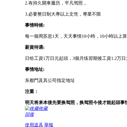
2.有持久開車履历，平凡驾照，
3.必要整日制大專以上文凭，專業不限
事情時候:
每一個周苏息1天，天天事情10小時，10小時以
薪資待遇:
日给工資1万日元起頭，3個月练習期後工資1.2
事情地址:
东都門及其公司指定地址
注重：
明天将来本後先要换驾照，换驾照今後才能起頭事
收藏
回復
使用道具
舉報