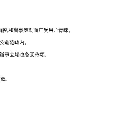
B面膜,和辦事殷勤而广受用户青睐。
在公道范畴内。
的辦事立場也备受称颂。
较低。