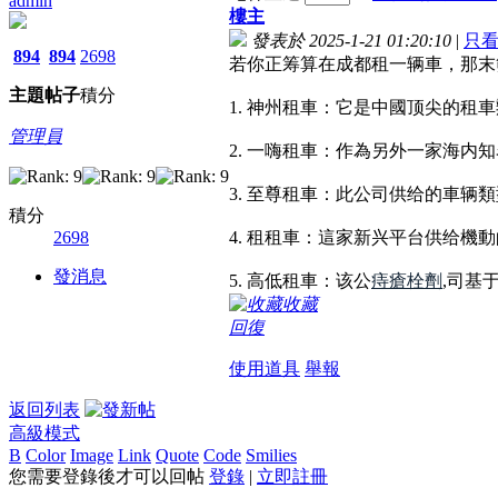
admin
樓主
發表於 2025-1-21 01:20:10
|
只
894
894
2698
若你正筹算在成都租一辆車，那末
主題
帖子
積分
1. 神州租車：它是中國顶尖的
管理員
2. 一嗨租車：作為另外一家海
3. 至尊租車：此公司供给的車
積分
2698
4. 租租車：這家新兴平台供给
發消息
5. 高低租車：该公
痔瘡栓劑
,司基
收藏
回復
使用道具
舉報
返回列表
高級模式
B
Color
Image
Link
Quote
Code
Smilies
您需要登錄後才可以回帖
登錄
|
立即註冊