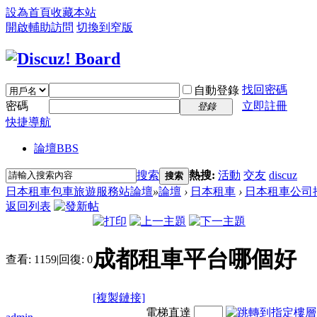
設為首頁
收藏本站
開啟輔助訪問
切換到窄版
找回密碼
自動登錄
密碼
立即註冊
登錄
快捷導航
論壇
BBS
搜索
熱搜:
活動
交友
discuz
搜索
日本租車包車旅遊服務站論壇
»
論壇
›
日本租車
›
日本租車公司
返回列表
成都租車平台哪個好
查看:
1159
|
回復:
0
[複製鏈接]
電梯直達