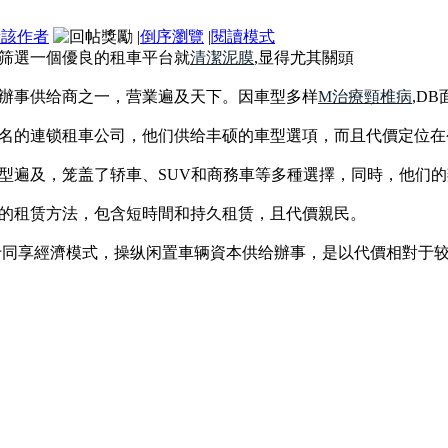
看該作者
|
倒序瀏覽
|
閱讀模式
筛選一個優良的租車平台就
清潔泥膜
,显得尤其關頭
租車辦事供给商之一，营業遍及天下。因車型多样
M治療頸椎病
,D
内知名的連锁租車公司，他们供给丰硕的車型選項，而且代價定位
辆類型遍及，笼盖了轿車、SUV和商務車等多種選擇，同時，他们
機動的租赁方法，包含短時間和持久租赁，且代價親民。
于同享經濟模式，操纵闲置車辆資本供给辦事，是以代價相對于