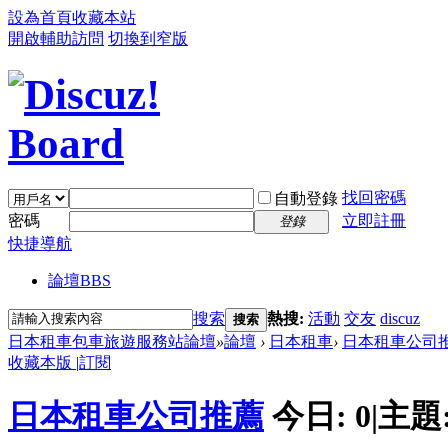
設為首頁
收藏本站
開啟輔助訪問
切換到窄版
找回密碼
自動登錄
密碼
立即註冊
登錄
快捷導航
論壇
BBS
搜索
熱搜:
活動
交友
discuz
搜索
日本租車包車旅遊服務站論壇
»
論壇
›
日本租車
›
日本租車公司
收藏本版
|
訂閱
日本租車公司推薦
今日:
0
|
主題