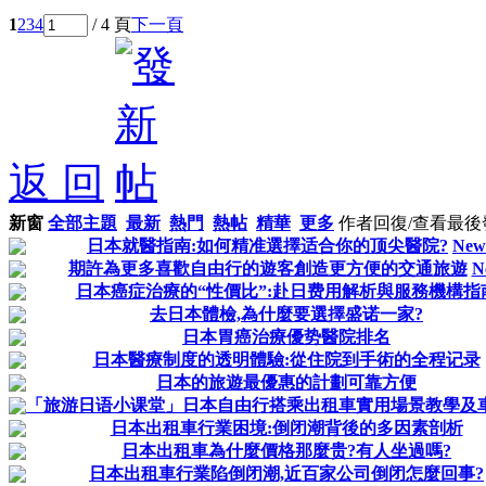
1
2
3
4
/ 4 頁
下一頁
返 回
新窗
全部主題
最新
熱門
熱帖
精華
更多
作者
回復/查看
最後
日本就醫指南:如何精准選擇适合你的顶尖醫院?
New
期許為更多喜歡自由行的遊客創造更方便的交通旅遊
N
日本癌症治療的“性價比”:赴日费用解析與服務機構指
去日本體檢,為什麼要選擇盛诺一家?
日本胃癌治療優势醫院排名
日本醫療制度的透明體驗:從住院到手術的全程记录
日本的旅遊最優惠的計劃可靠方便
「旅游日语小课堂」日本自由行搭乘出租車實用場景教學及
日本出租車行業困境:倒闭潮背後的多因素剖析
日本出租車為什麼價格那麼贵?有人坐過嗎?
日本出租車行業陷倒闭潮,近百家公司倒闭怎麼回事?