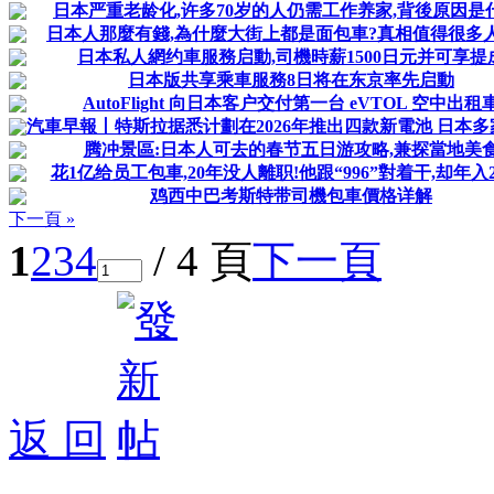
日本严重老龄化,许多70岁的人仍需工作养家,背後原因是
日本人那麼有錢,為什麼大街上都是面包車?真相值得很多
日本私人網约車服務启動,司機時薪1500日元并可享提
日本版共享乘車服務8日将在东京率先启動
AutoFlight 向日本客户交付第一台 eVTOL 空中出租
汽車早報丨特斯拉据悉计劃在2026年推出四款新電池 日本多家
腾冲景區:日本人可去的春节五日游攻略,兼探當地美
花1亿给员工包車,20年没人離职!他跟“996”對着干,却年入2
鸡西中巴考斯特带司機包車價格详解
下一頁 »
1
2
3
4
/ 4 頁
下一頁
返 回